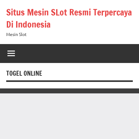
Skip
Situs Mesin SLot Resmi Terpercaya
to
content
Di Indonesia
Mesin Slot
TOGEL ONLINE