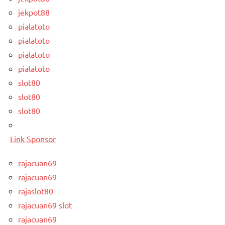
jekpot88
pialatoto
pialatoto
pialatoto
pialatoto
slot80
slot80
slot80
Link Sponsor
rajacuan69
rajacuan69
rajaslot80
rajacuan69 slot
rajacuan69