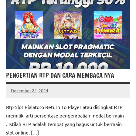
PENGERTIAN RTP DAN CARA MEMBACA NYA
December 24, 2024
Keith
Stewart
Rtp Slot Pialatoto Return To Player atau disingkat RTP
memiliki arti persentase pengembalian modal bermain
. Istilah RTP adalah tempat yang bagus untuk bermain
slot online, […]