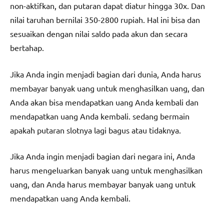
non-aktifkan, dan putaran dapat diatur hingga 30x. Dan
nilai taruhan bernilai 350-2800 rupiah. Hal ini bisa dan
sesuaikan dengan nilai saldo pada akun dan secara
bertahap.
Jika Anda ingin menjadi bagian dari dunia, Anda harus
membayar banyak uang untuk menghasilkan uang, dan
Anda akan bisa mendapatkan uang Anda kembali dan
mendapatkan uang Anda kembali. sedang bermain
apakah putaran slotnya lagi bagus atau tidaknya.
Jika Anda ingin menjadi bagian dari negara ini, Anda
harus mengeluarkan banyak uang untuk menghasilkan
uang, dan Anda harus membayar banyak uang untuk
mendapatkan uang Anda kembali.