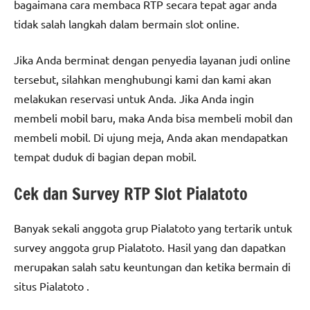
bagaimana cara membaca RTP secara tepat agar anda
tidak salah langkah dalam bermain slot online.
Jika Anda berminat dengan penyedia layanan judi online
tersebut, silahkan menghubungi kami dan kami akan
melakukan reservasi untuk Anda. Jika Anda ingin
membeli mobil baru, maka Anda bisa membeli mobil dan
membeli mobil. Di ujung meja, Anda akan mendapatkan
tempat duduk di bagian depan mobil.
Cek dan Survey RTP Slot Pialatoto
Banyak sekali anggota grup Pialatoto yang tertarik untuk
survey anggota grup Pialatoto. Hasil yang dan dapatkan
merupakan salah satu keuntungan dan ketika bermain di
situs Pialatoto .